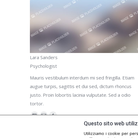
Lara Sanders
Psychologist
Mauris vestibulum interdum mi sed fringilla. Etiam
augue turpis, sagittis et dui sed, dictum rhoncus
justo. Proin lobortis lacinia vulputate. Sed a odio
tortor.
Blog
E-
Facebook
Questo sito web utiliz
personale
mail
Utilizziamo i cookie per per
/