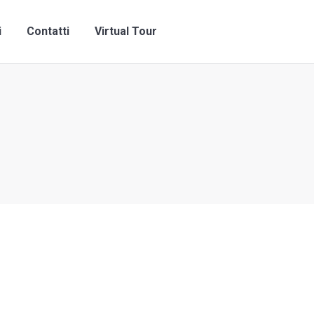
ni
Contatti
Virtual Tour
i
Contatti
Virtual Tour