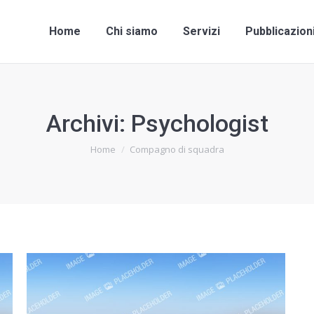
Home
Chi siamo
Servizi
Pubblicazio
Home
Chi siamo
Servizi
Pubblicazion
Archivi:
Psychologist
Tu sei qui:
Home
Compagno di squadra