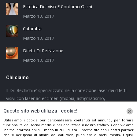
Estetica Del Viso E Contorno Occhi
Marzo 13, 2017
Cataratta
Marzo 13, 2017
Difetti Di Refrazione
Marzo 13, 2017
Chi siamo
Il Dr. Rechichi e’ specializzato nella correzione laser dei difetti
visivi con laser ad eccimeri (miopia, astigmatismo,
ipermetropia) e nella terapia parachirurgica del cheratocono (
Questo sito web utilizza i cookie!
Crosslinking).
Utilizziamo i cookie per personalizzare contenuti ed annunci, per fornire
Informativa sul trattamento dei dati personali
funzionalità dei social media e per analizzare il nostro traffico. Condividiamo
inoltre informazioni sul modo in cui utilizza il nostro sito con i nostri partner
che si occupano di analisi dei dati web, pubblicità e social media, i quali