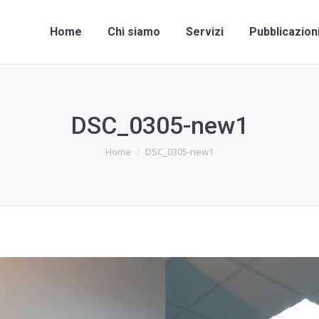
Home
Chi siamo
Servizi
Pubblicazio
Home
Chi siamo
Servizi
Pubblicazion
DSC_0305-new1
Tu sei qui:
Home
DSC_0305-new1