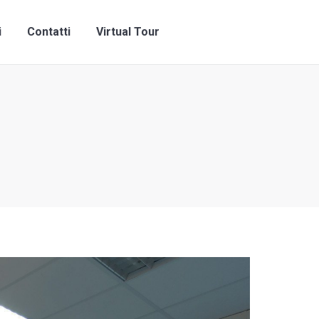
ni
Contatti
Virtual Tour
i
Contatti
Virtual Tour