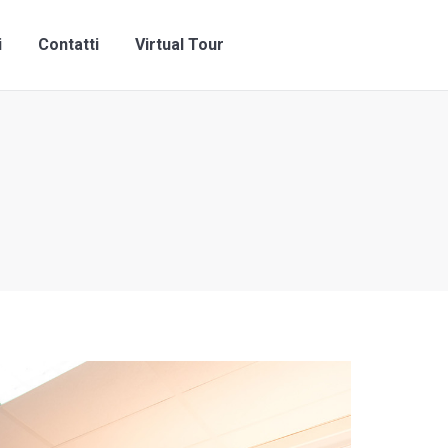
ni
Contatti
Virtual Tour
i
Contatti
Virtual Tour