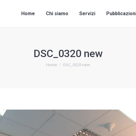
Home
Chi siamo
Servizi
Pubblicazio
Home
Chi siamo
Servizi
Pubblicazion
DSC_0320 new
Tu sei qui:
Home
DSC_0320 new