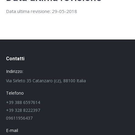
Data ultima revisione: 29-05-2018
Contatti
Indirizzo:
Via Sirleto 35 Catanzaro (cz), 88100 Italia
Telefono
+39 388 6597614
+39 328 8222397
09611956437
E-mail