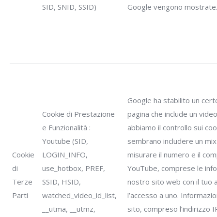
SID, SNID, SSID)
Google vengono mostrate
Google ha stabilito un cert
Cookie di Prestazione
pagina che include un vide
e Funzionalità :
abbiamo il controllo sui co
Youtube (SID,
sembrano includere un mix 
Cookie
LOGIN_INFO,
misurare il numero e il co
di
use_hotbox, PREF,
YouTube, comprese le inform
Terze
SSID, HSID,
nostro sito web con il tuo 
Parti
watched_video_id_list,
l’accesso a uno. Informazion
__utma, __utmz,
sito, compreso l’indirizzo