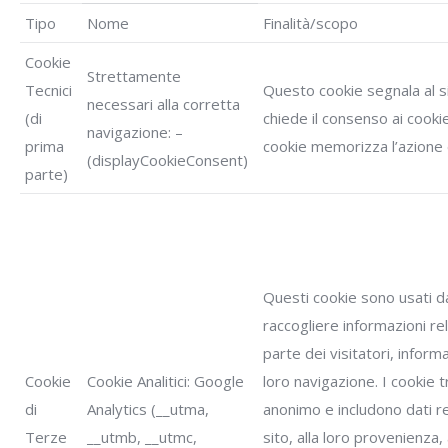
Tipo
Nome
Finalità/scopo
Cookie
Strettamente
Tecnici
Questo cookie segnala al s
necessari alla corretta
(di
chiede il consenso ai cooki
navigazione: –
prima
cookie memorizza l’azione
(displayCookieConsent)
parte)
Questi cookie sono usati d
raccogliere informazioni rel
parte dei visitatori, informa
Cookie
Cookie Analitici: Google
loro navigazione. I cookie 
di
Analytics (__utma,
anonimo e includono dati rel
Terze
__utmb, __utmc,
sito, alla loro provenienza