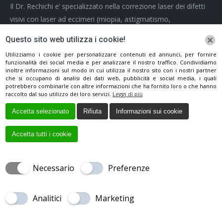
Il Dr. Rechichi e’ specializzato nella correzione laser dei difetti
visivi con laser ad eccimeri (miopia, astigmatismo,
ipermetropia) e nella terapia parachirurgica del cheratocono (
Questo sito web utilizza i cookie!
Crosslinking).
Utilizziamo i cookie per personalizzare contenuti ed annunci, per fornire
Informativa sul trattamento dei dati personali
funzionalità dei social media e per analizzare il nostro traffico. Condividiamo
inoltre informazioni sul modo in cui utilizza il nostro sito con i nostri partner
che si occupano di analisi dei dati web, pubblicità e social media, i quali
Ci puoi trovare su:
potrebbero combinarle con altre informazioni che ha fornito loro o che hanno
Facebook
raccolto dal suo utilizzo dei loro servizi.
Leggi di più
page
Accetta selezionato
Rifiuta
Informazioni sui cookie
opens
in
Accetta tutti i cookie
new
window
Necessario
Preferenze
Creato da
Local Web
Copyrights © 2017 DOTT. MIGUEL RECHICHI
OCULISTA | Tutti i diritti riservatti.
Analitici
Marketing
CHIAMA
MAPPA