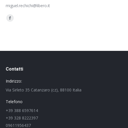
miguel.rechichi@libero.it
Ci puoi trovare su:
Facebook
page
opens
in
new
window
Contatti
Indirizzo:
Via Sirleto 35 Catanzaro (cz), 88100 Italia
Telefono
+39 388 6597614
+39 328 8222397
09611956437