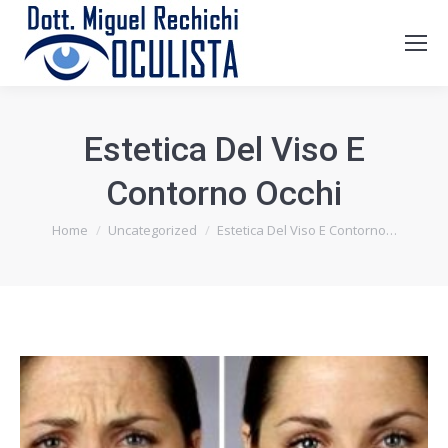
Estetica Del Viso E
Contorno Occhi
Tu sei qui:
Home
Uncategorized
Estetica Del Viso E Contorno…