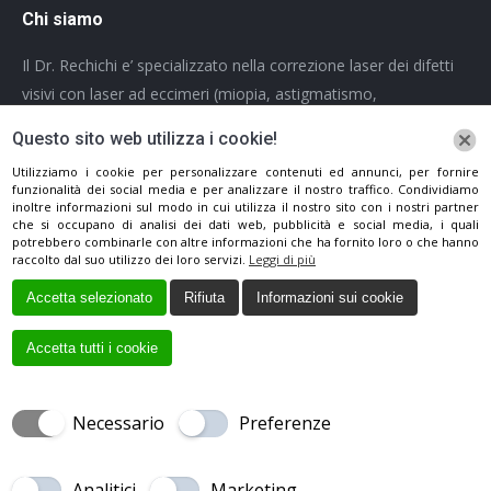
Chi siamo
Il Dr. Rechichi e’ specializzato nella correzione laser dei difetti
visivi con laser ad eccimeri (miopia, astigmatismo,
ipermetropia) e nella terapia parachirurgica del cheratocono (
Questo sito web utilizza i cookie!
Crosslinking).
Utilizziamo i cookie per personalizzare contenuti ed annunci, per fornire
Informativa sul trattamento dei dati personali
funzionalità dei social media e per analizzare il nostro traffico. Condividiamo
inoltre informazioni sul modo in cui utilizza il nostro sito con i nostri partner
che si occupano di analisi dei dati web, pubblicità e social media, i quali
Ci puoi trovare su:
potrebbero combinarle con altre informazioni che ha fornito loro o che hanno
Facebook
raccolto dal suo utilizzo dei loro servizi.
Leggi di più
page
Accetta selezionato
Rifiuta
Informazioni sui cookie
opens
in
Accetta tutti i cookie
new
window
Necessario
Preferenze
Creato da
Local Web
Copyrights © 2017 DOTT. MIGUEL RECHICHI
OCULISTA | Tutti i diritti riservatti.
Analitici
Marketing