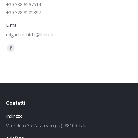
+39 388 6597614
+39 328 8222397
E-mail
miguel.rechichi@libero.it
Ci puoi trovare su:
Facebook
page
opens
in
new
window
Contatti
Indirizzo:
Via Sirleto 35 Catanzaro (cz), 88100 Italia