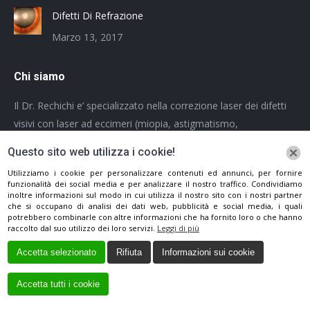
Difetti Di Refrazione
Marzo 13, 2017
Chi siamo
Il Dr. Rechichi e’ specializzato nella correzione laser dei difetti
visivi con laser ad eccimeri (miopia, astigmatismo,
ipermetropia) e nella terapia parachirurgica del cheratocono (
Questo sito web utilizza i cookie!
Crosslinking).
Utilizziamo i cookie per personalizzare contenuti ed annunci, per fornire
Informativa sul trattamento dei dati personali
funzionalità dei social media e per analizzare il nostro traffico. Condividiamo
inoltre informazioni sul modo in cui utilizza il nostro sito con i nostri partner
che si occupano di analisi dei dati web, pubblicità e social media, i quali
Ci puoi trovare su:
potrebbero combinarle con altre informazioni che ha fornito loro o che hanno
Facebook
raccolto dal suo utilizzo dei loro servizi.
Leggi di più
page
Accetta selezionato
Rifiuta
Informazioni sui cookie
opens
in
Accetta tutti i cookie
new